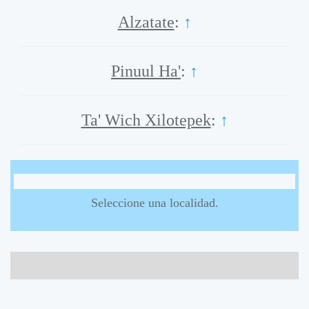
Alzatate
:
↑
Pinuul Ha'
:
↑
Ta' Wich Xilotepek
:
↑
Seleccione una localidad.