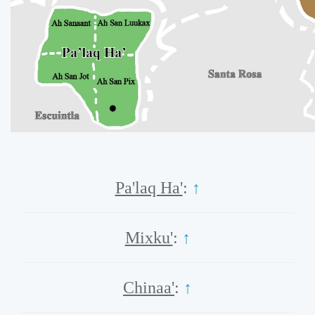
Pa'laq Ha'
:
↑
Mixku'
:
↑
Chinaa'
:
↑