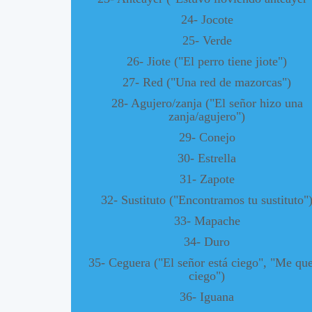
24- Jocote
25- Verde
26- Jiote ("El perro tiene jiote")
27- Red ("Una red de mazorcas")
28- Agujero/zanja ("El señor hizo una
zanja/agujero")
29- Conejo
30- Estrella
31- Zapote
32- Sustituto ("Encontramos tu sustituto"
33- Mapache
34- Duro
35- Ceguera ("El señor está ciego", "Me qu
ciego")
36- Iguana