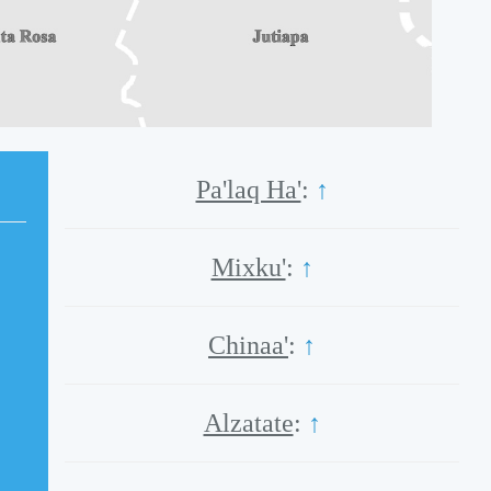
Pa'laq Ha'
:
↑
Mixku'
:
↑
Chinaa'
:
↑
Alzatate
:
↑