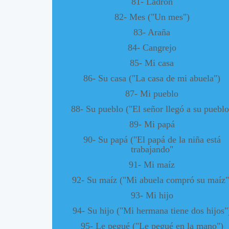
81- Ladrón
82- Mes ("Un mes")
83- Araña
84- Cangrejo
85- Mi casa
86- Su casa ("La casa de mi abuela")
87- Mi pueblo
88- Su pueblo ("El señor llegó a su pueblo
89- Mi papá
90- Su papá ("El papá de la niña está
trabajando"
91- Mi maíz
92- Su maíz ("Mi abuela compró su maíz"
93- Mi hijo
94- Su hijo ("Mi hermana tiene dos hijos"
95- Le pegué ("Le pegué en la mano")