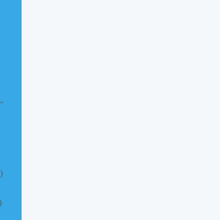
"
)
)