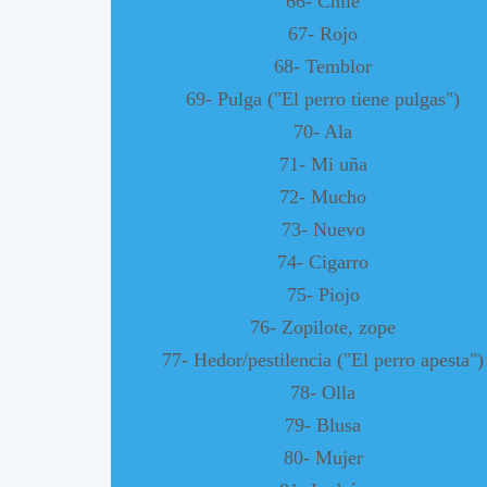
66- Chile
67- Rojo
68- Temblor
69- Pulga ("El perro tiene pulgas")
70- Ala
71- Mi uña
72- Mucho
73- Nuevo
74- Cigarro
75- Piojo
76- Zopilote, zope
77- Hedor/pestilencia ("El perro apesta")
78- Olla
79- Blusa
80- Mujer