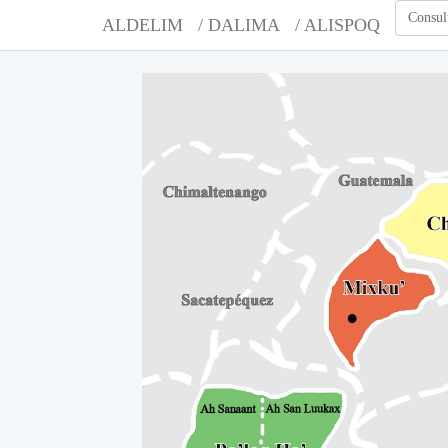
Consul
ALDELIM
/ DALIMA
/ ALISPOQ
A
A
A
A