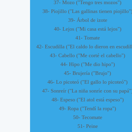
37- Mozo ("Tengo tres mozos")
38- Piojillo ("Las gallinas tienen piojillo"
39- Árbol de izote
40- Lejos ("Mi casa está lejos")
41- Tomate
42- Escudilla ("El caldo lo dieron en escudil
43- Cabello ("Me corté el cabello")
44- Hipo ("Me dio hipo")
45- Brujería ("Brujo")
46- Lo picoteó ("El gallo lo picoteó")
47- Sonreír ("La niña sonríe con su papá"
48- Espeso ("El atol está espeso")
49- Ropa ("Tendí la ropa")
50- Tecomate
51- Peine