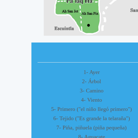
A
A
1- Ayer
2- Árbol
3- Camino
4- Viento
5- Primero ("el niño llegó primero")
6- Tejido ("Es grande la telaraña")
7- Piña, piñuela (piña pequeña)
8- Aguacate