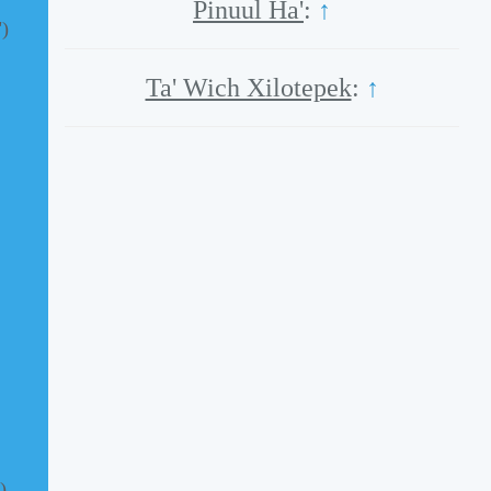
Pinuul Ha'
:
↑
")
Ta' Wich Xilotepek
:
↑
)