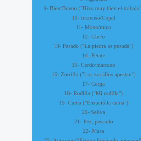
9- Bien/Bueno ("Hizo muy bien el trabajo
10- Incienso/Copal
11- Mono/mico
12- Cinco
13- Pesado ("La piedra es pesada")
14- Petate
15- Cerdo/marrano
16- Zorrillo ("Los zorrillos apestan")
17- Carga
18- Rodilla ("Mi rodilla")
19- Cama ("Ensució la cama")
20- Saliva
21- Pez, pescado
22- Masa
23- Anteayer ("Estuvo lloviendo anteayer"