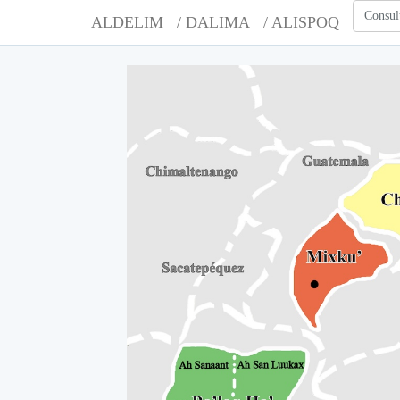
Consul
ALDELIM
/ DALIMA
/ ALISPOQ
A
A
A
A