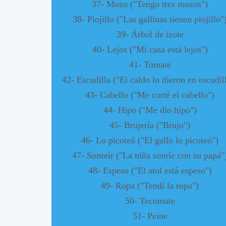
37- Mozo ("Tengo tres mozos")
38- Piojillo ("Las gallinas tienen piojillo"
39- Árbol de izote
40- Lejos ("Mi casa está lejos")
41- Tomate
42- Escudilla ("El caldo lo dieron en escudil
43- Cabello ("Me corté el cabello")
44- Hipo ("Me dio hipo")
45- Brujería ("Brujo")
46- Lo picoteó ("El gallo lo picoteó")
47- Sonreír ("La niña sonríe con su papá"
48- Espeso ("El atol está espeso")
49- Ropa ("Tendí la ropa")
50- Tecomate
51- Peine