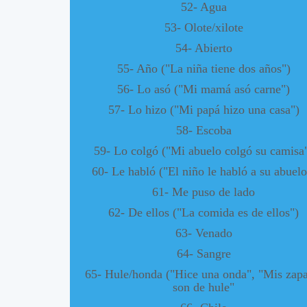
52- Agua
53- Olote/xilote
54- Abierto
55- Año ("La niña tiene dos años")
56- Lo asó ("Mi mamá asó carne")
57- Lo hizo ("Mi papá hizo una casa")
58- Escoba
59- Lo colgó ("Mi abuelo colgó su camisa
60- Le habló ("El niño le habló a su abuelo
61- Me puso de lado
62- De ellos ("La comida es de ellos")
63- Venado
64- Sangre
65- Hule/honda ("Hice una onda", "Mis zapa
son de hule"