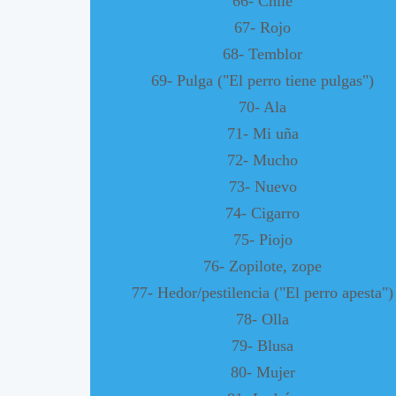
66- Chile
67- Rojo
68- Temblor
69- Pulga ("El perro tiene pulgas")
70- Ala
71- Mi uña
72- Mucho
73- Nuevo
74- Cigarro
75- Piojo
76- Zopilote, zope
77- Hedor/pestilencia ("El perro apesta")
78- Olla
79- Blusa
80- Mujer