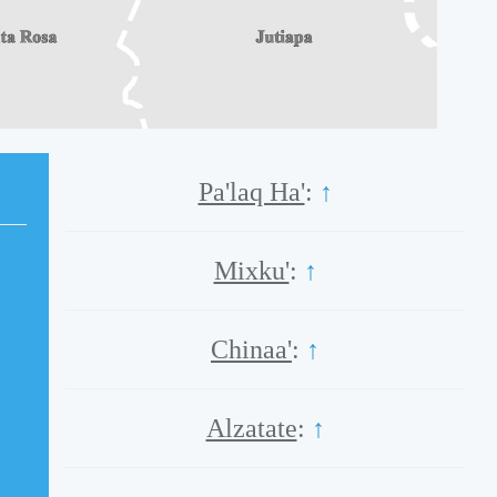
Pa'laq Ha'
:
↑
Mixku'
:
↑
Chinaa'
:
↑
Alzatate
:
↑