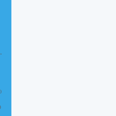
"
)
)