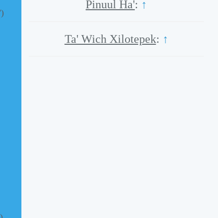
Pinuul Ha'
:
↑
")
Ta' Wich Xilotepek
:
↑
)