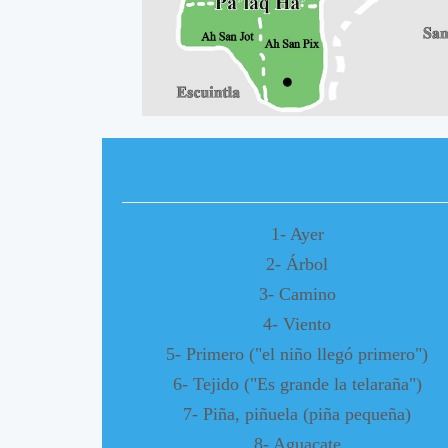
A
A
1- Ayer
2- Árbol
3- Camino
4- Viento
5- Primero ("el niño llegó primero")
6- Tejido ("Es grande la telaraña")
7- Piña, piñuela (piña pequeña)
8- Aguacate