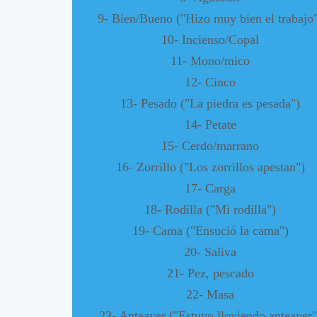
9- Bien/Bueno ("Hizo muy bien el trabajo
10- Incienso/Copal
11- Mono/mico
12- Cinco
13- Pesado ("La piedra es pesada")
14- Petate
15- Cerdo/marrano
16- Zorrillo ("Los zorrillos apestan")
17- Carga
18- Rodilla ("Mi rodilla")
19- Cama ("Ensució la cama")
20- Saliva
21- Pez, pescado
22- Masa
23- Anteayer ("Estuvo lloviendo anteayer"