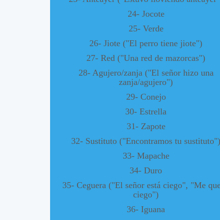
24- Jocote
25- Verde
26- Jiote ("El perro tiene jiote")
27- Red ("Una red de mazorcas")
28- Agujero/zanja ("El señor hizo una
zanja/agujero")
29- Conejo
30- Estrella
31- Zapote
32- Sustituto ("Encontramos tu sustituto"
33- Mapache
34- Duro
35- Ceguera ("El señor está ciego", "Me qu
ciego")
36- Iguana