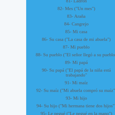
81- Ladrón
82- Mes ("Un mes")
83- Araña
84- Cangrejo
85- Mi casa
86- Su casa ("La casa de mi abuela")
87- Mi pueblo
88- Su pueblo ("El señor llegó a su pueblo
89- Mi papá
90- Su papá ("El papá de la niña está
trabajando"
91- Mi maíz
92- Su maíz ("Mi abuela compró su maíz"
93- Mi hijo
94- Su hijo ("Mi hermana tiene dos hijos"
95- Le pegué ("Le pegué en la mano")