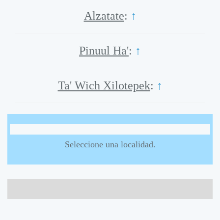
Alzatate
:
↑
Pinuul Ha'
:
↑
Ta' Wich Xilotepek
:
↑
Seleccione una localidad.