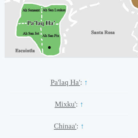
Pa'laq Ha'
:
↑
Mixku'
:
↑
Chinaa'
:
↑