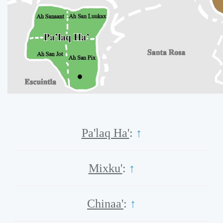
Pa'laq Ha'
:
↑
Mixku'
:
↑
Chinaa'
:
↑