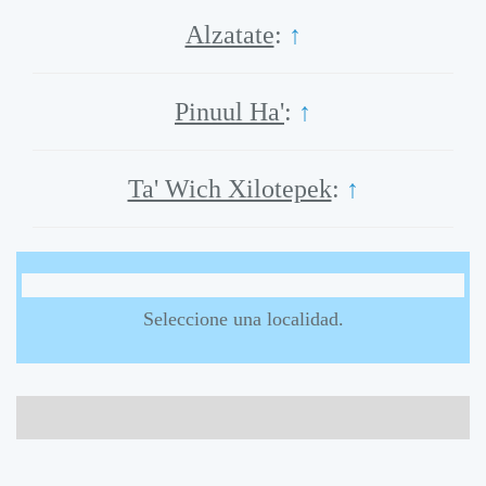
Alzatate
:
↑
Pinuul Ha'
:
↑
Ta' Wich Xilotepek
:
↑
Seleccione una localidad.