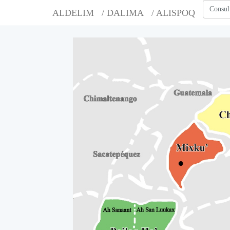
Consul
ALDELIM
/ DALIMA
/ ALISPOQ
A
A
A
A