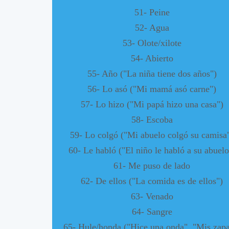
51- Peine
52- Agua
53- Olote/xilote
54- Abierto
55- Año ("La niña tiene dos años")
56- Lo asó ("Mi mamá asó carne")
57- Lo hizo ("Mi papá hizo una casa")
58- Escoba
59- Lo colgó ("Mi abuelo colgó su camisa
60- Le habló ("El niño le habló a su abuelo
61- Me puso de lado
62- De ellos ("La comida es de ellos")
63- Venado
64- Sangre
65- Hule/honda ("Hice una onda", "Mis zapa