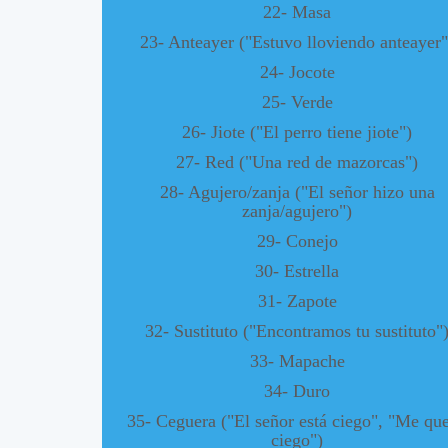
22- Masa
23- Anteayer ("Estuvo lloviendo anteayer"
24- Jocote
25- Verde
26- Jiote ("El perro tiene jiote")
27- Red ("Una red de mazorcas")
28- Agujero/zanja ("El señor hizo una
zanja/agujero")
29- Conejo
30- Estrella
31- Zapote
32- Sustituto ("Encontramos tu sustituto"
33- Mapache
34- Duro
35- Ceguera ("El señor está ciego", "Me qu
ciego")