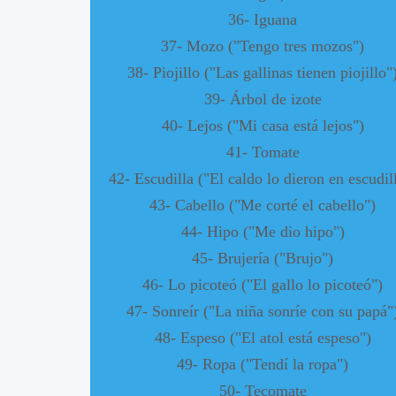
36- Iguana
37- Mozo ("Tengo tres mozos")
38- Piojillo ("Las gallinas tienen piojillo"
39- Árbol de izote
40- Lejos ("Mi casa está lejos")
41- Tomate
42- Escudilla ("El caldo lo dieron en escudil
43- Cabello ("Me corté el cabello")
44- Hipo ("Me dio hipo")
45- Brujería ("Brujo")
46- Lo picoteó ("El gallo lo picoteó")
47- Sonreír ("La niña sonríe con su papá"
48- Espeso ("El atol está espeso")
49- Ropa ("Tendí la ropa")
50- Tecomate