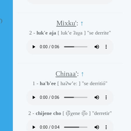
")
Mixku'
:
↑
2 -
luk'e aja
[ luk’e ʔaχa ]
"se derrite"
Chinaa'
:
↑
1 -
ha'b'ee
[ haʔw’eː ]
"se derritió"
2 -
chijene cho
[ t͡ʃiχene t͡ʃo ]
"derretir"