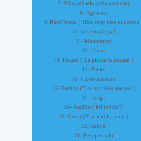
7- Piña, piñuela (piña pequeña)
8- Aguacate
9- Bien/Bueno ("Hizo muy bien el trabajo
10- Incienso/Copal
11- Mono/mico
12- Cinco
13- Pesado ("La piedra es pesada")
14- Petate
15- Cerdo/marrano
16- Zorrillo ("Los zorrillos apestan")
17- Carga
18- Rodilla ("Mi rodilla")
19- Cama ("Ensució la cama")
20- Saliva
21- Pez, pescado