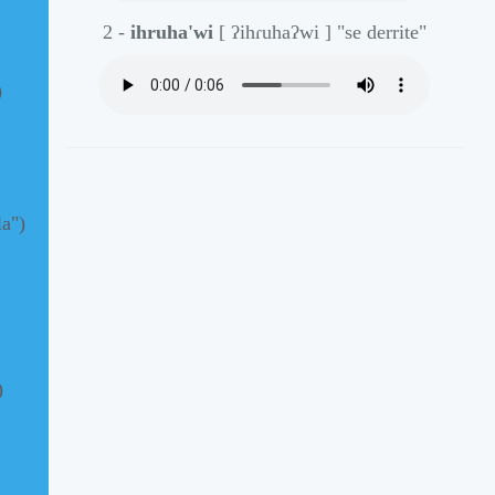
2 -
ihruha'wi
[ ʔihɾuhaʔwi ]
"se derrite"
)
la")
)