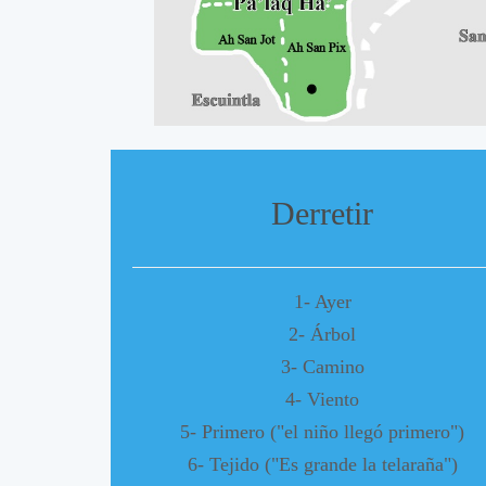
A
A
Derretir
1- Ayer
2- Árbol
3- Camino
4- Viento
5- Primero ("el niño llegó primero")
6- Tejido ("Es grande la telaraña")