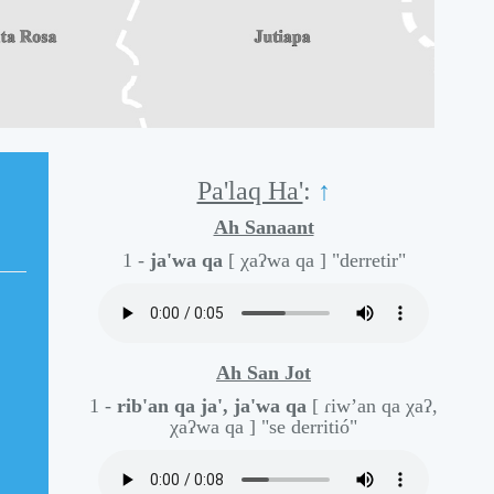
Pa'laq Ha'
:
↑
Ah Sanaant
1 -
ja'wa qa
[ χaʔwa qa ]
"derretir"
Ah San Jot
1 -
rib'an qa ja', ja'wa qa
[ ɾiw’an qa χaʔ,
χaʔwa qa ]
"se derritió"