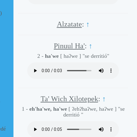
)
Alzatate
:
↑
Pinuul Ha'
:
↑
2 -
ha'we
[ haʔwe ]
"se derritió"
Ta' Wich Xilotepek
:
↑
)
1 -
eh'ha'we, ha'we
[ ʔehʔhaʔwe, haʔwe ]
"se
derritió "
edé