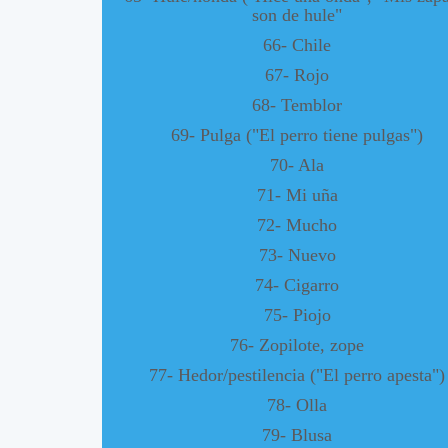
son de hule"
66- Chile
67- Rojo
68- Temblor
69- Pulga ("El perro tiene pulgas")
70- Ala
71- Mi uña
72- Mucho
73- Nuevo
74- Cigarro
75- Piojo
76- Zopilote, zope
77- Hedor/pestilencia ("El perro apesta")
78- Olla
79- Blusa