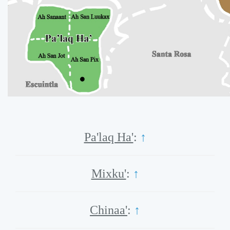
Pa'laq Ha'
:
↑
Mixku'
:
↑
Chinaa'
:
↑