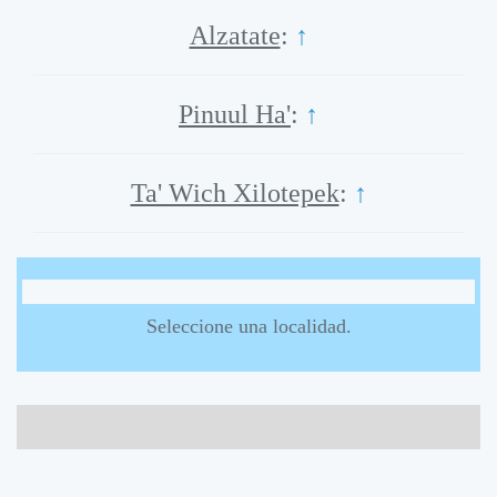
Alzatate
:
↑
Pinuul Ha'
:
↑
Ta' Wich Xilotepek
:
↑
Seleccione una localidad.