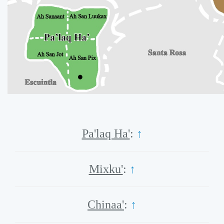
Pa'laq Ha'
:
↑
Mixku'
:
↑
Chinaa'
:
↑