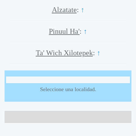
Alzatate
:
↑
Pinuul Ha'
:
↑
Ta' Wich Xilotepek
:
↑
Seleccione una localidad.