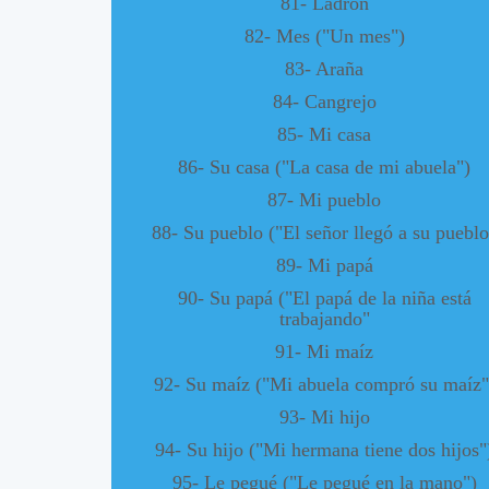
81- Ladrón
82- Mes ("Un mes")
83- Araña
84- Cangrejo
85- Mi casa
86- Su casa ("La casa de mi abuela")
87- Mi pueblo
88- Su pueblo ("El señor llegó a su pueblo
89- Mi papá
90- Su papá ("El papá de la niña está
trabajando"
91- Mi maíz
92- Su maíz ("Mi abuela compró su maíz"
93- Mi hijo
94- Su hijo ("Mi hermana tiene dos hijos"
95- Le pegué ("Le pegué en la mano")