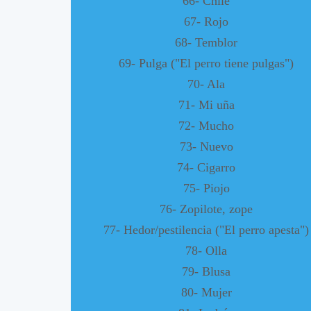
66- Chile
67- Rojo
68- Temblor
69- Pulga ("El perro tiene pulgas")
70- Ala
71- Mi uña
72- Mucho
73- Nuevo
74- Cigarro
75- Piojo
76- Zopilote, zope
77- Hedor/pestilencia ("El perro apesta")
78- Olla
79- Blusa
80- Mujer