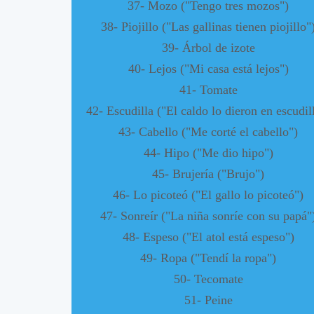
37- Mozo ("Tengo tres mozos")
38- Piojillo ("Las gallinas tienen piojillo"
39- Árbol de izote
40- Lejos ("Mi casa está lejos")
41- Tomate
42- Escudilla ("El caldo lo dieron en escudil
43- Cabello ("Me corté el cabello")
44- Hipo ("Me dio hipo")
45- Brujería ("Brujo")
46- Lo picoteó ("El gallo lo picoteó")
47- Sonreír ("La niña sonríe con su papá"
48- Espeso ("El atol está espeso")
49- Ropa ("Tendí la ropa")
50- Tecomate
51- Peine