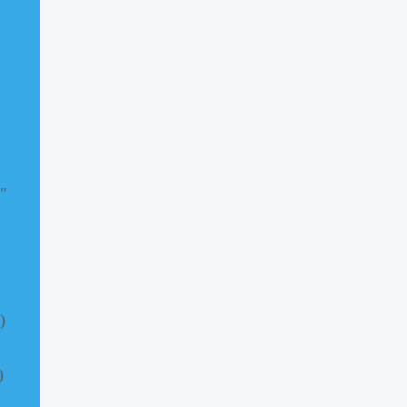
"
)
)