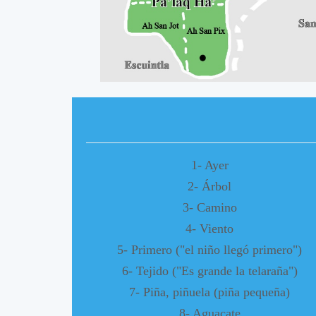
A
A
1- Ayer
2- Árbol
3- Camino
4- Viento
5- Primero ("el niño llegó primero")
6- Tejido ("Es grande la telaraña")
7- Piña, piñuela (piña pequeña)
8- Aguacate