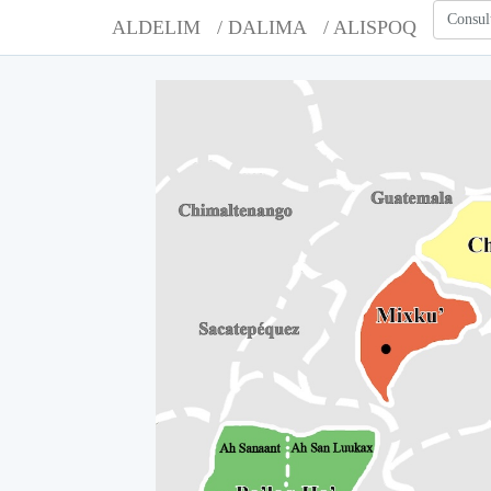
Consul
ALDELIM
/ DALIMA
/ ALISPOQ
A
A
A
A