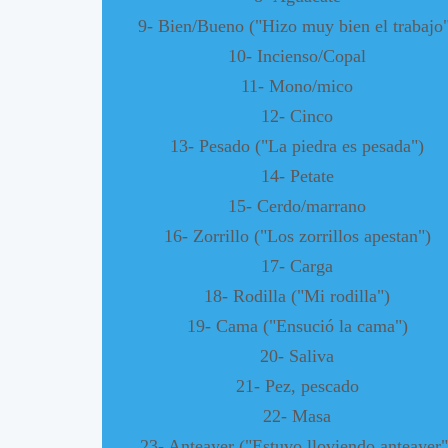
9- Bien/Bueno ("Hizo muy bien el trabajo
10- Incienso/Copal
11- Mono/mico
12- Cinco
13- Pesado ("La piedra es pesada")
14- Petate
15- Cerdo/marrano
16- Zorrillo ("Los zorrillos apestan")
17- Carga
18- Rodilla ("Mi rodilla")
19- Cama ("Ensució la cama")
20- Saliva
21- Pez, pescado
22- Masa
23- Anteayer ("Estuvo lloviendo anteayer"