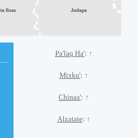
Pa'laq Ha'
:
↑
Mixku'
:
↑
Chinaa'
:
↑
Alzatate
:
↑