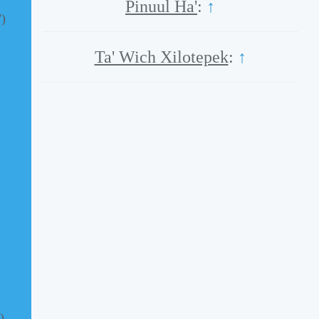
Pinuul Ha'
:
↑
")
Ta' Wich Xilotepek
:
↑
)