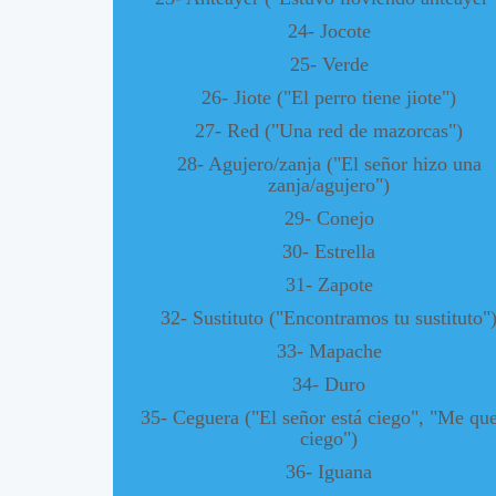
24- Jocote
25- Verde
26- Jiote ("El perro tiene jiote")
27- Red ("Una red de mazorcas")
28- Agujero/zanja ("El señor hizo una
zanja/agujero")
29- Conejo
30- Estrella
31- Zapote
32- Sustituto ("Encontramos tu sustituto"
33- Mapache
34- Duro
35- Ceguera ("El señor está ciego", "Me qu
ciego")
36- Iguana