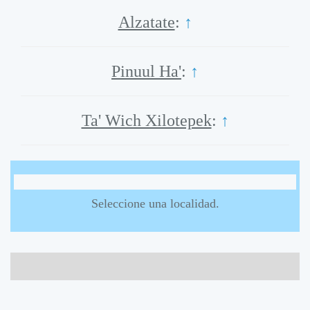
Alzatate
:
↑
Pinuul Ha'
:
↑
Ta' Wich Xilotepek
:
↑
Seleccione una localidad.