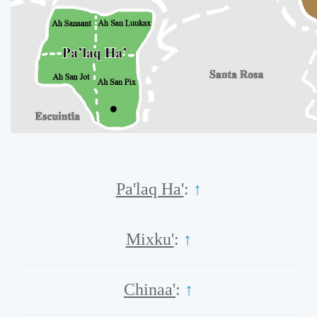
Pa'laq Ha'
:
↑
Mixku'
:
↑
Chinaa'
:
↑