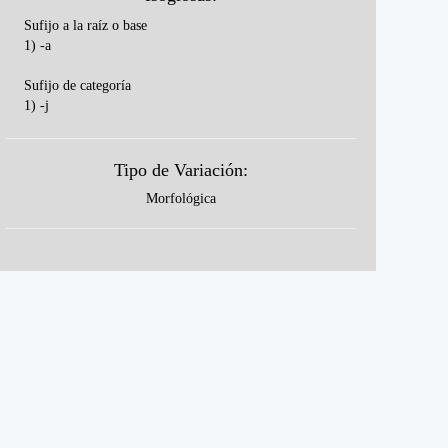
Sufijo a la raíz o base
1) -a
Sufijo de categoría
1) -j
Tipo de Variación:
Morfológica