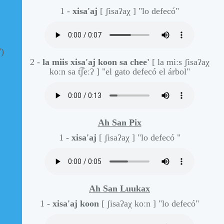
1 -
xisa'aj
[ ʃisaʔaχ ]
"lo defecó"
")
2 -
la miis xisa'aj koon sa chee'
[ la miːs ʃisaʔaχ
koːn sa t͡ʃeːʔ ]
"el gato defecó el árbol"
Ah San Pix
1 -
xisa'aj
[ ʃisaʔaχ ]
"lo defecó "
Ah San Luukax
1 -
xisa'aj koon
[ ʃisaʔaχ koːn ]
"lo defecó"