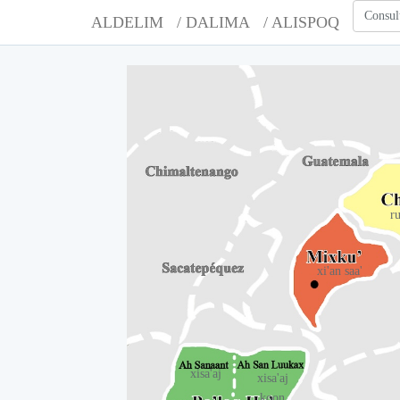
Consul
ALDELIM
/ DALIMA
/ ALISPOQ
r
xi'an saa'
xisa'aj
xisa'aj
koon