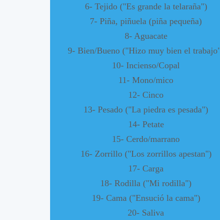
6- Tejido ("Es grande la telaraña")
7- Piña, piñuela (piña pequeña)
8- Aguacate
9- Bien/Bueno ("Hizo muy bien el trabajo
10- Incienso/Copal
11- Mono/mico
12- Cinco
13- Pesado ("La piedra es pesada")
14- Petate
15- Cerdo/marrano
16- Zorrillo ("Los zorrillos apestan")
17- Carga
18- Rodilla ("Mi rodilla")
19- Cama ("Ensució la cama")
20- Saliva