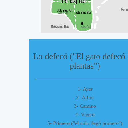
xisa'aj
xisa'aj
Lo defecó ("El gato defecó 
plantas")
1- Ayer
2- Árbol
3- Camino
4- Viento
5- Primero ("el niño llegó primero")