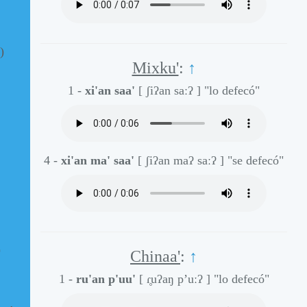
)
Mixku'
:
↑
1 -
xi'an saa'
[ ʃiʔan saːʔ ]
"lo defecó"
4 -
xi'an ma' saa'
[ ʃiʔan maʔ saːʔ ]
"se defecó"
)
Chinaa'
:
↑
1 -
ru'an p'uu'
[ ɾ̥uʔaŋ p’uːʔ ]
"lo defecó"