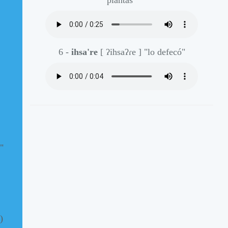
6 -
ihsa're
[ ʔihsaʔɾe ]
"lo defecó"
"
)