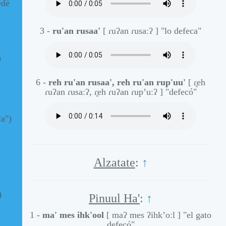
edé
3 -
ru'an rusaa'
[ ɾuʔan ɾusaːʔ ]
"lo defeca"
)
6 -
reh ru'an rusaa', reh ru'an rup'uu'
[ ɾ̥eh
ɾuʔan ɾusaːʔ, ɾ̥eh ɾuʔan ɾup’uːʔ ]
"defecó"
la")
Alzatate
:
↑
)
Pinuul Ha'
:
↑
1 -
ma' mes ihk'ool
[ maʔ mes ʔihk’oːl ]
"el gato
defecó"