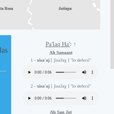
Pa'laq Ha'
:
↑
las
Ah Sanaant
1 -
xisa'aj
[ ʃisaʔaχ ]
"lo defecó"
2 -
xisa'aj
[ ʃisaʔaχ ]
"lo defecó"
Ah San Jot