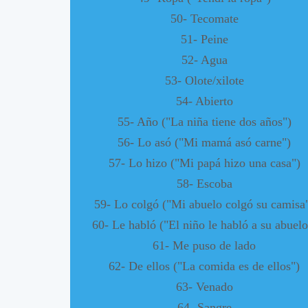
50- Tecomate
51- Peine
52- Agua
53- Olote/xilote
54- Abierto
55- Año ("La niña tiene dos años")
56- Lo asó ("Mi mamá asó carne")
57- Lo hizo ("Mi papá hizo una casa")
58- Escoba
59- Lo colgó ("Mi abuelo colgó su camisa
60- Le habló ("El niño le habló a su abuelo
61- Me puso de lado
62- De ellos ("La comida es de ellos")
63- Venado
64- Sangre