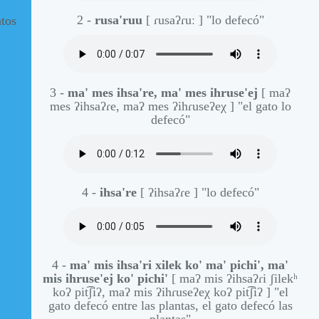
2 -
rusa'ruu
[ ɾusaʔɾuː ]
"lo defecó"
tos
3 -
ma' mes ihsa're, ma' mes ihruse'ej
[ maʔ
mes ʔihsaʔɾe, maʔ mes ʔihɾuseʔeχ ]
"el gato lo
defecó"
4 -
ihsa're
[ ʔihsaʔɾe ]
"lo defecó"
4 -
ma' mis ihsa'ri xilek ko' ma' pichi', ma'
mis ihruse'ej ko' pichi'
[ maʔ mis ʔihsaʔɾi ʃilekʰ
koʔ pit͡ʃiʔ, maʔ mis ʔihɾuseʔeχ koʔ pit͡ʃiʔ ]
"el
gato defecó entre las plantas, el gato defecó las
plantas"