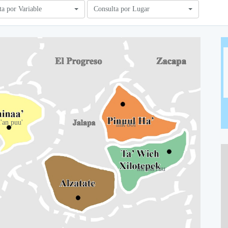
ta por Variable
Consulta por Lugar
u'an puu'
ihk'ool
ihrusa'ruu
A