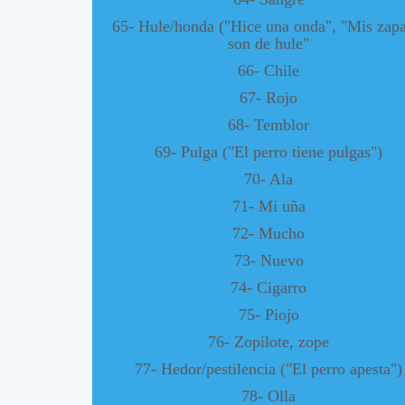
65- Hule/honda ("Hice una onda", "Mis zapa
son de hule"
66- Chile
67- Rojo
68- Temblor
69- Pulga ("El perro tiene pulgas")
70- Ala
71- Mi uña
72- Mucho
73- Nuevo
74- Cigarro
75- Piojo
76- Zopilote, zope
77- Hedor/pestilencia ("El perro apesta")
78- Olla