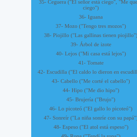
35- Ceguera ("El señor está ciego", "Me qu
ciego")
36- Iguana
37- Mozo ("Tengo tres mozos")
38- Piojillo ("Las gallinas tienen piojillo"
39- Árbol de izote
40- Lejos ("Mi casa está lejos")
41- Tomate
42- Escudilla ("El caldo lo dieron en escudil
43- Cabello ("Me corté el cabello")
44- Hipo ("Me dio hipo")
45- Brujería ("Brujo")
46- Lo picoteó ("El gallo lo picoteó")
47- Sonreír ("La niña sonríe con su papá"
48- Espeso ("El atol está espeso")
49- Ropa ("Tendí la ropa")