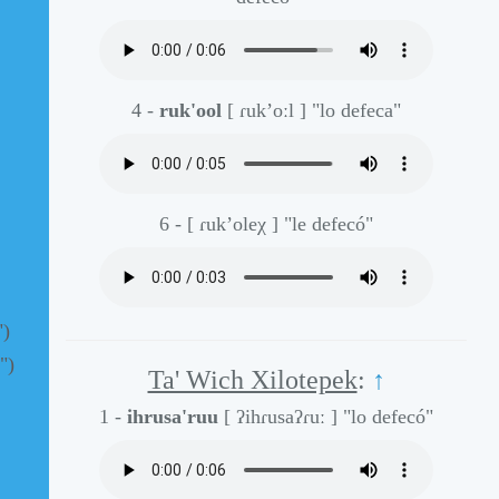
4 -
ruk'ool
[ ɾuk’oːl ]
"lo defeca"
6 -
[ ɾuk’oleχ ]
"le defecó"
")
")
Ta' Wich Xilotepek
:
↑
1 -
ihrusa'ruu
[ ʔihɾusaʔɾuː ]
"lo defecó"