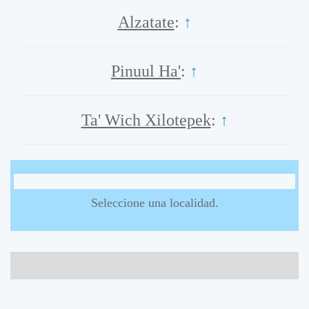
Alzatate
:
↑
Pinuul Ha'
:
↑
Ta' Wich Xilotepek
:
↑
Seleccione una localidad.