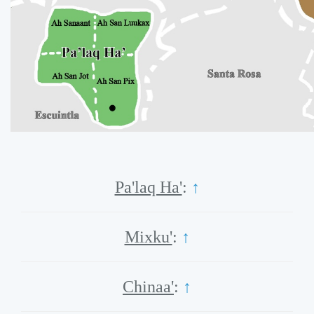
Pa'laq Ha'
:
↑
Mixku'
:
↑
Chinaa'
:
↑