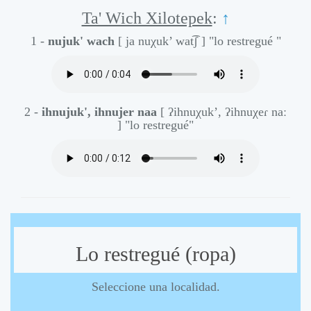
Ta' Wich Xilotepek
:
↑
1 -
nujuk' wach
[ ja nuχuk’ wat͡ʃ ]
"lo restregué "
2 -
ihnujuk', ihnujer naa
[ ʔihnuχuk’, ʔihnuχeɾ naː
]
"lo restregué"
Lo restregué (ropa)
Seleccione una localidad.