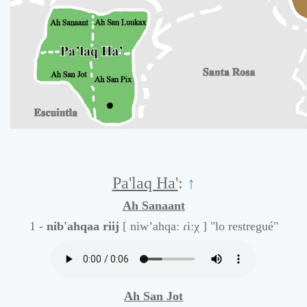
Pa'laq Ha'
:
↑
Ah Sanaant
1 -
nib'ahqaa riij
[ niw’ahqaː ɾiːχ ]
"lo restregué"
Ah San Jot