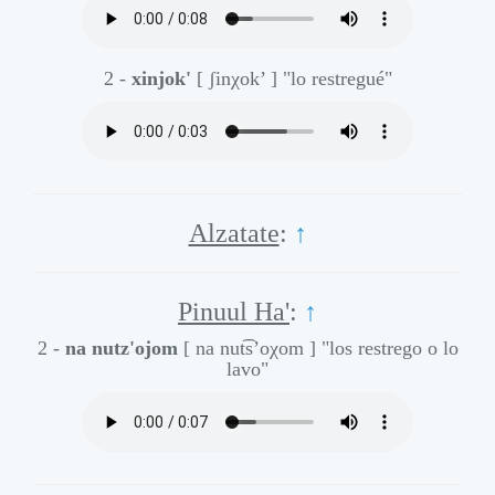
2 -
xinjok'
[ ʃinχok’ ]
"lo restregué"
Alzatate
:
↑
Pinuul Ha'
:
↑
2 -
na nutz'ojom
[ na nut͡s’oχom ]
"los restrego o lo
lavo"