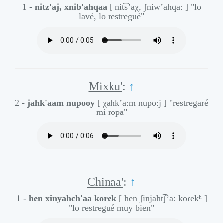
1 -
nitz'aj, xnib'ahqaa
[ nit͡s’aχ, ʃniw’ahqaː ]
"lo
lavé, lo restregué"
Mixku'
:
↑
2 -
jahk'aam nupooy
[ χahk’aːm nupoːj ]
"restregaré
mi ropa"
Chinaa'
:
↑
1 -
hen xinyahch'aa korek
[ hen ʃinjaht͡ʃ’aː koɾekʰ ]
"lo restregué muy bien"