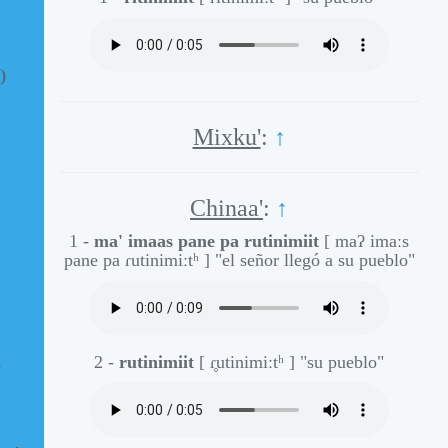
)
Mixku'
:
↑
Chinaa'
:
↑
1 -
ma' imaas pane pa rutinimiit
[ maʔ imaːs
pane pa ɾutinimiːtʰ ]
"el señor llegó a su pueblo"
2 -
rutinimiit
[ ɾ̥utinimiːtʰ ]
"su pueblo"
)