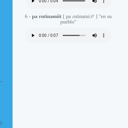
6 -
pa rutinamiit
[ pa ɾutinamiːtʰ ]
"en su
pueblo"
"
)