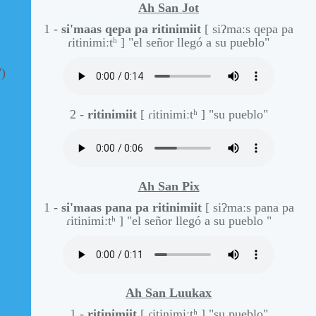
Ah San Jot
1 -
si'maas qepa pa ritinimiit
[ siʔmaːs qepa pa
ɾitinimiːtʰ ]
"el señor llegó a su pueblo"
")
2 -
ritinimiit
[ ɾitinimiːtʰ ]
"su pueblo"
Ah San Pix
1 -
si'maas pana pa ritinimiit
[ siʔmaːs pana pa
ɾitinimiːtʰ ]
"el señor llegó a su pueblo "
Ah San Luukax
1 -
ritinimiit
[ ɾitinimiːtʰ ]
"su pueblo"