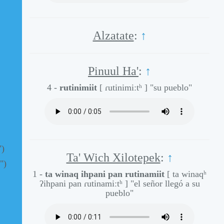
Alzatate
:
↑
Pinuul Ha'
:
↑
4 -
rutinimiit
[ ɾutinimiːtʰ ]
"su pueblo"
")
Ta' Wich Xilotepek
:
↑
")
1 -
ta winaq ihpani pan rutinamiit
[ ta winaqʰ
ʔihpani pan ɾutinamiːtʰ ]
"el señor llegó a su
pueblo"