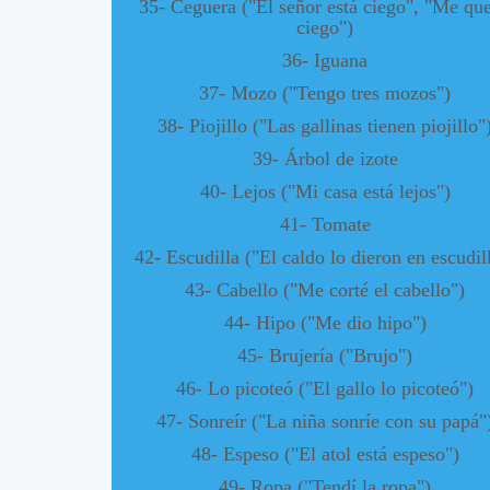
35- Ceguera ("El señor está ciego", "Me qu
ciego")
36- Iguana
37- Mozo ("Tengo tres mozos")
38- Piojillo ("Las gallinas tienen piojillo"
39- Árbol de izote
40- Lejos ("Mi casa está lejos")
41- Tomate
42- Escudilla ("El caldo lo dieron en escudil
43- Cabello ("Me corté el cabello")
44- Hipo ("Me dio hipo")
45- Brujería ("Brujo")
46- Lo picoteó ("El gallo lo picoteó")
47- Sonreír ("La niña sonríe con su papá"
48- Espeso ("El atol está espeso")
49- Ropa ("Tendí la ropa")