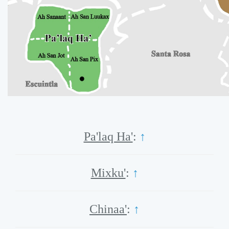
Pa'laq Ha'
:
↑
Mixku'
:
↑
Chinaa'
:
↑