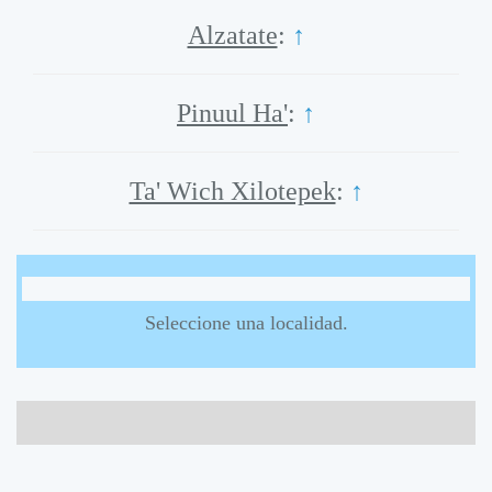
Alzatate
:
↑
Pinuul Ha'
:
↑
Ta' Wich Xilotepek
:
↑
Seleccione una localidad.