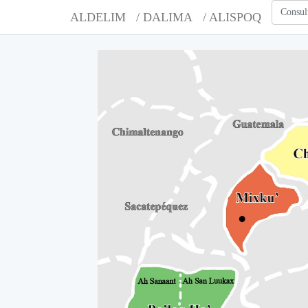
Consul
ALDELIM
/ DALIMA
/ ALISPOQ
A
A
A
A