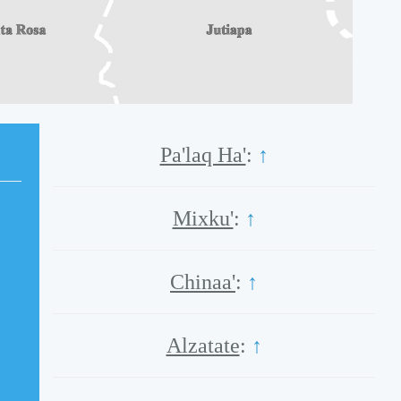
Pa'laq Ha'
:
↑
Mixku'
:
↑
Chinaa'
:
↑
Alzatate
:
↑