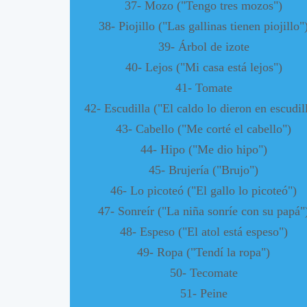
37- Mozo ("Tengo tres mozos")
38- Piojillo ("Las gallinas tienen piojillo"
39- Árbol de izote
40- Lejos ("Mi casa está lejos")
41- Tomate
42- Escudilla ("El caldo lo dieron en escudil
43- Cabello ("Me corté el cabello")
44- Hipo ("Me dio hipo")
45- Brujería ("Brujo")
46- Lo picoteó ("El gallo lo picoteó")
47- Sonreír ("La niña sonríe con su papá"
48- Espeso ("El atol está espeso")
49- Ropa ("Tendí la ropa")
50- Tecomate
51- Peine