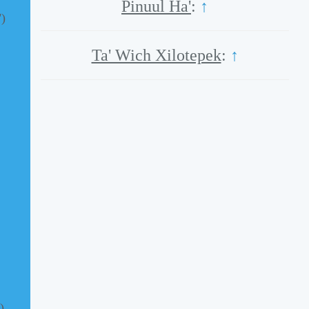
Pinuul Ha'
:
↑
")
Ta' Wich Xilotepek
:
↑
)