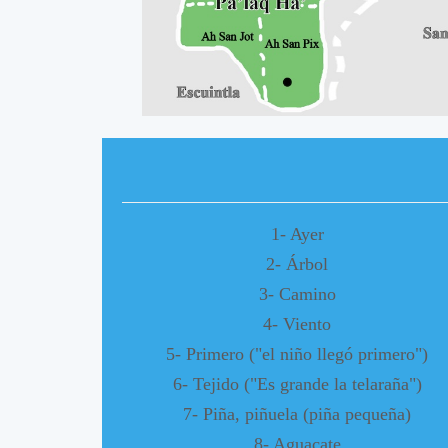
A
A
1- Ayer
2- Árbol
3- Camino
4- Viento
5- Primero ("el niño llegó primero")
6- Tejido ("Es grande la telaraña")
7- Piña, piñuela (piña pequeña)
8- Aguacate