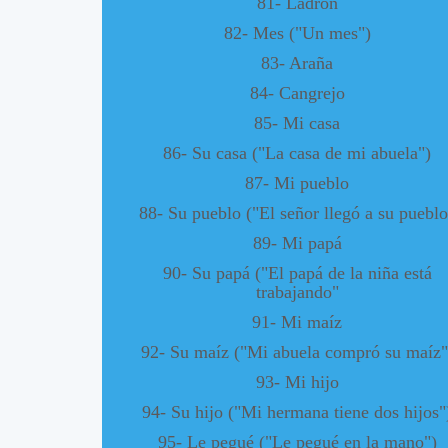
81- Ladrón
82- Mes ("Un mes")
83- Araña
84- Cangrejo
85- Mi casa
86- Su casa ("La casa de mi abuela")
87- Mi pueblo
88- Su pueblo ("El señor llegó a su pueblo
89- Mi papá
90- Su papá ("El papá de la niña está
trabajando"
91- Mi maíz
92- Su maíz ("Mi abuela compró su maíz"
93- Mi hijo
94- Su hijo ("Mi hermana tiene dos hijos"
95- Le pegué ("Le pegué en la mano")