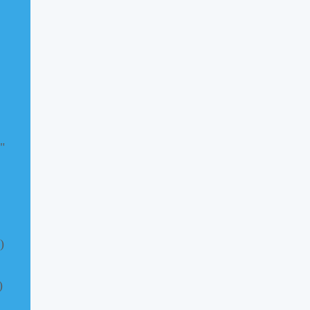
"
)
)