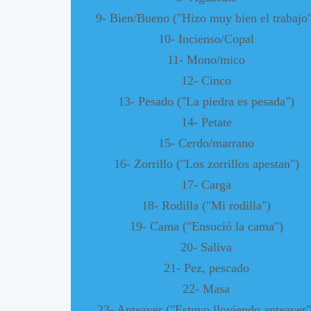
9- Bien/Bueno ("Hizo muy bien el trabajo
10- Incienso/Copal
11- Mono/mico
12- Cinco
13- Pesado ("La piedra es pesada")
14- Petate
15- Cerdo/marrano
16- Zorrillo ("Los zorrillos apestan")
17- Carga
18- Rodilla ("Mi rodilla")
19- Cama ("Ensució la cama")
20- Saliva
21- Pez, pescado
22- Masa
23- Anteayer ("Estuvo lloviendo anteayer"