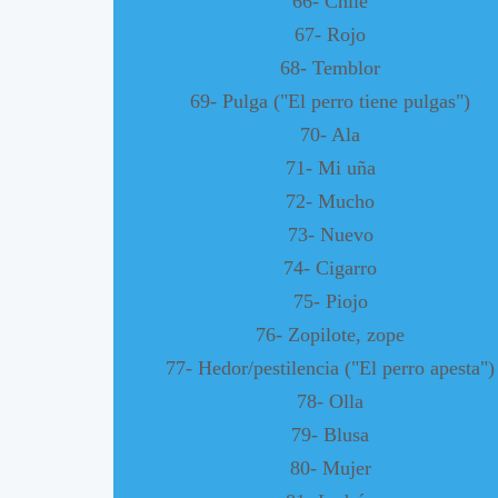
66- Chile
67- Rojo
68- Temblor
69- Pulga ("El perro tiene pulgas")
70- Ala
71- Mi uña
72- Mucho
73- Nuevo
74- Cigarro
75- Piojo
76- Zopilote, zope
77- Hedor/pestilencia ("El perro apesta")
78- Olla
79- Blusa
80- Mujer