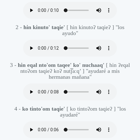
2 -
hin kinuto' taqie'
[ hin kinutoʔ taqieʔ ]
"los
ayudo"
3 -
hin eqal nto'om taqee' ko' nuchaaq'
[ hin ʔeqal
ntoʔom taqieʔ koʔ nut͡ʃaːq’ ]
"ayudaré a mis
hermanas mañana"
4 -
ko tinto'om taqie'
[ ko tintoʔom taqieʔ ]
"los
ayudaré"