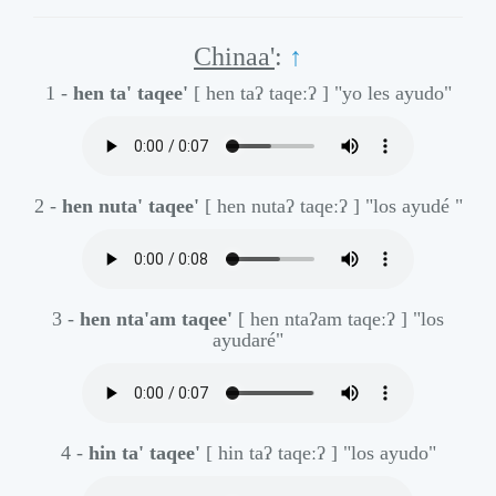
Chinaa'
:
↑
1 -
hen ta' taqee'
[ hen taʔ taqeːʔ ]
"yo les ayudo"
2 -
hen nuta' taqee'
[ hen nutaʔ taqeːʔ ]
"los ayudé "
3 -
hen nta'am taqee'
[ hen ntaʔam taqeːʔ ]
"los
ayudaré"
4 -
hin ta' taqee'
[ hin taʔ taqeːʔ ]
"los ayudo"