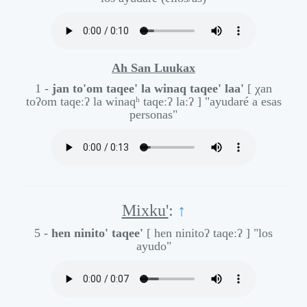
Ah San Luukax
1 -
jan to'om taqee' la winaq taqee' laa'
[ χan
toʔom taqeːʔ la winaqʰ taqeːʔ laːʔ ]
"ayudaré a esas
personas"
Mixku'
:
↑
5 -
hen ninito' taqee'
[ hen ninitoʔ taqeːʔ ]
"los
ayudo"