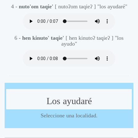
4 -
nuto'om taqie'
[ nutoʔom taqieʔ ]
"los ayudaré"
6 -
hen kinuto' taqie'
[ hen kinutoʔ taqieʔ ]
"los
ayudo"
Los ayudaré
Seleccione una localidad.