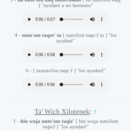
]
"ayudaré a mi hermano"
4 -
nuto'om taqee' ta
[ nutoʔom taqeːʔ ta ]
"los
ayudaré"
6 -
[ nunutoʔon taqeːʔ ]
"los ayudaré"
Ta' Wich Xilotepek
:
↑
1 -
hin woja nuto'om taqie'
[ hin woχa nutoʔom
taqieʔ ]
"los ayudaré"