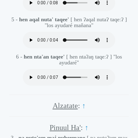
5 -
hen aqal nuta' taqee'
[ hen ʔaqal nutaʔ taqeːʔ ]
"los ayudaré mañana"
6 -
hen nta'an taqee'
[ hen ntaʔaŋ taqeːʔ ]
"los
ayudaré"
Alzatate
:
↑
Pinuul Ha'
:
↑
3 -
na nuto'om maj nuhermano
[ na nutoʔom maχ