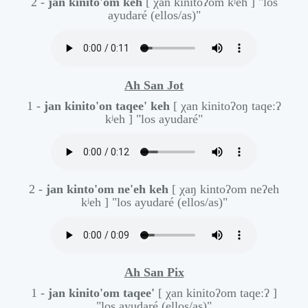
2 -
jan kinito'om keh
[ χan kinitoʔom kʲeh ]
"los
ayudaré (ellos/as)"
Ah San Jot
1 -
jan kinito'on taqee' keh
[ χan kinitoʔoŋ taqeːʔ
kʲeh ]
"los ayudaré"
2 -
jan kinto'om ne'eh keh
[ χaŋ kintoʔom neʔeh
kʲeh ]
"los ayudaré (ellos/as)"
Ah San Pix
1 -
jan kinito'om taqee'
[ χan kinitoʔom taqeːʔ ]
"los ayudaré (ellos/as)"