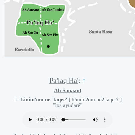
Pa'laq Ha'
:
↑
Ah Sanaant
1 -
kinito'om ne' taqee'
[ kʲinitoʔom neʔ taqeːʔ ]
"los ayudaré"