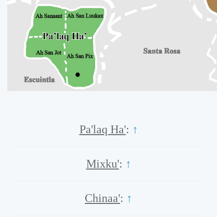
Pa'laq Ha'
:
↑
Mixku'
:
↑
Chinaa'
:
↑