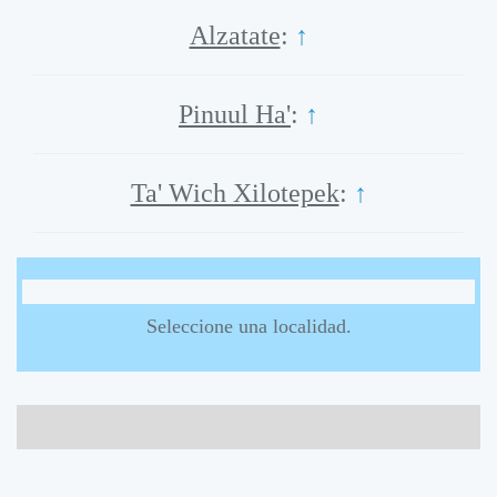
Alzatate
:
↑
Pinuul Ha'
:
↑
Ta' Wich Xilotepek
:
↑
Seleccione una localidad.