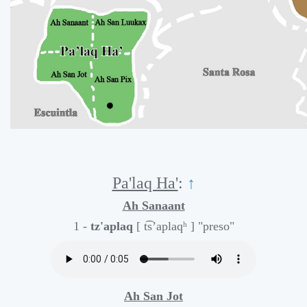
Pa'laq Ha'
:
↑
Ah Sanaant
1 -
tz'aplaq
[ t͡s’aplaqʰ ]
"preso"
Ah San Jot