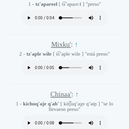
1 -
tz'apareel
[ t͡s’apaɾeːɬ ]
"preso"
Mixku'
:
↑
2 -
tz'aple wile
[ t͡s’aple wile ]
"está preso"
Chinaa'
:
↑
1 -
kichuq'aje q'ab'
[ kit͡ʃuq’aχe q’am̰ ]
"se lo
llevaron preso"