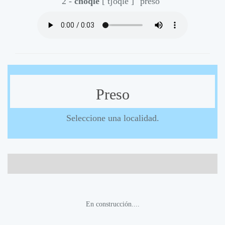
2 -
choqle
[ t͡ʃoqle ]
"preso"
Preso
Seleccione una localidad.
En construcción....