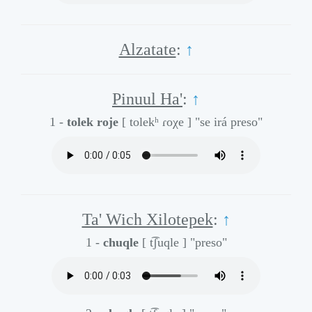
Alzatate
:
↑
Pinuul Ha'
:
↑
1 -
tolek roje
[ tolekʰ ɾoχe ]
"se irá preso"
Ta' Wich Xilotepek
:
↑
1 -
chuqle
[ t͡ʃuqle ]
"preso"