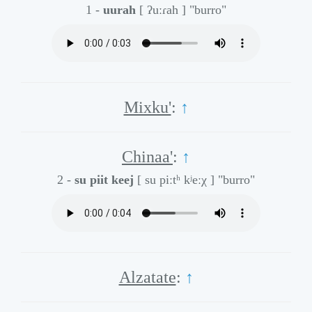
1 -
uurah
[ ʔuːɾah ]
"burro"
Mixku'
:
↑
Chinaa'
:
↑
2 -
su piit keej
[ su piːtʰ kʲeːχ ]
"burro"
Alzatate
:
↑