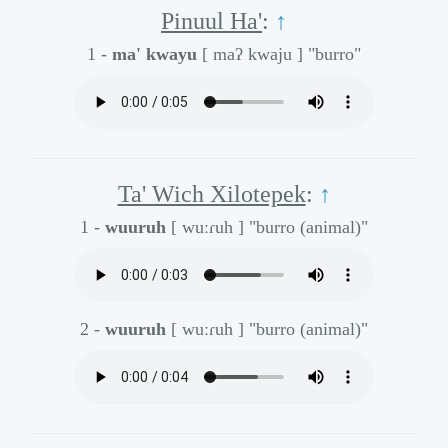
Pinuul Ha'
:
↑
1 -
ma' kwayu
[ maʔ kwaju ]
"burro"
Ta' Wich Xilotepek
:
↑
1 -
wuuruh
[ wuːɾuh ]
"burro (animal)"
2 -
wuuruh
[ wuːɾuh ]
"burro (animal)"