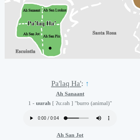
Pa'laq Ha'
:
↑
Ah Sanaant
1 -
uurah
[ ʔuːɾah ]
"burro (animal)"
Ah San Jot