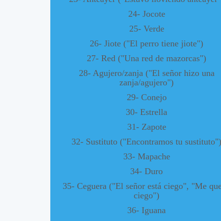
24- Jocote
25- Verde
26- Jiote ("El perro tiene jiote")
27- Red ("Una red de mazorcas")
28- Agujero/zanja ("El señor hizo una
zanja/agujero")
29- Conejo
30- Estrella
31- Zapote
32- Sustituto ("Encontramos tu sustituto"
33- Mapache
34- Duro
35- Ceguera ("El señor está ciego", "Me qu
ciego")
36- Iguana