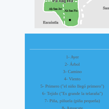
A
A
1- Ayer
2- Árbol
3- Camino
4- Viento
5- Primero ("el niño llegó primero")
6- Tejido ("Es grande la telaraña")
7- Piña, piñuela (piña pequeña)
8- Aguacate