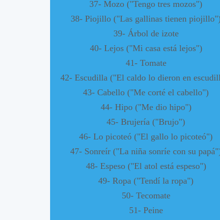
37- Mozo ("Tengo tres mozos")
38- Piojillo ("Las gallinas tienen piojillo"
39- Árbol de izote
40- Lejos ("Mi casa está lejos")
41- Tomate
42- Escudilla ("El caldo lo dieron en escudil
43- Cabello ("Me corté el cabello")
44- Hipo ("Me dio hipo")
45- Brujería ("Brujo")
46- Lo picoteó ("El gallo lo picoteó")
47- Sonreír ("La niña sonríe con su papá"
48- Espeso ("El atol está espeso")
49- Ropa ("Tendí la ropa")
50- Tecomate
51- Peine