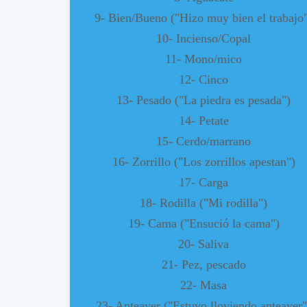
9- Bien/Bueno ("Hizo muy bien el trabajo
10- Incienso/Copal
11- Mono/mico
12- Cinco
13- Pesado ("La piedra es pesada")
14- Petate
15- Cerdo/marrano
16- Zorrillo ("Los zorrillos apestan")
17- Carga
18- Rodilla ("Mi rodilla")
19- Cama ("Ensució la cama")
20- Saliva
21- Pez, pescado
22- Masa
23- Anteayer ("Estuvo lloviendo anteayer"