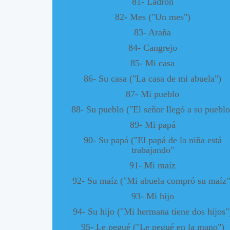
81- Ladrón
82- Mes ("Un mes")
83- Araña
84- Cangrejo
85- Mi casa
86- Su casa ("La casa de mi abuela")
87- Mi pueblo
88- Su pueblo ("El señor llegó a su pueblo
89- Mi papá
90- Su papá ("El papá de la niña está
trabajando"
91- Mi maíz
92- Su maíz ("Mi abuela compró su maíz"
93- Mi hijo
94- Su hijo ("Mi hermana tiene dos hijos"
95- Le pegué ("Le pegué en la mano")