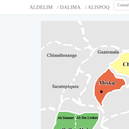
Consul
ALDELIM
/ DALIMA
/ ALISPOQ
A
A
A
A