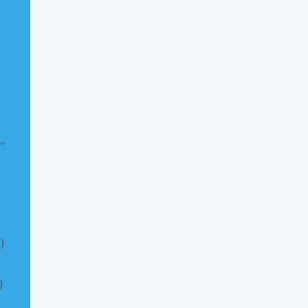
"
)
)