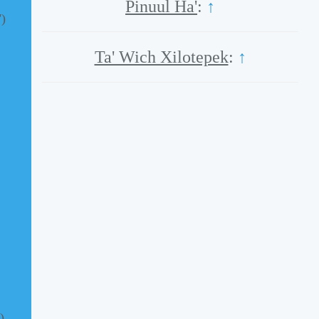
Pinuul Ha'
:
↑
")
Ta' Wich Xilotepek
:
↑
)