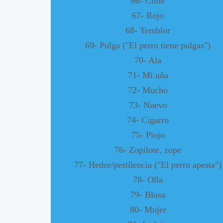
66- Chile
67- Rojo
68- Temblor
69- Pulga ("El perro tiene pulgas")
70- Ala
71- Mi uña
72- Mucho
73- Nuevo
74- Cigarro
75- Piojo
76- Zopilote, zope
77- Hedor/pestilencia ("El perro apesta")
78- Olla
79- Blusa
80- Mujer