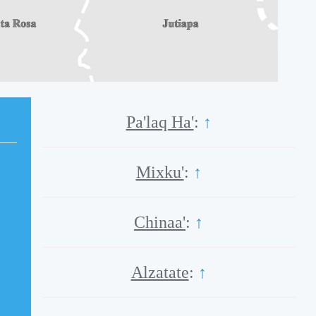
Pa'laq Ha'
:
↑
Mixku'
:
↑
Chinaa'
:
↑
Alzatate
:
↑