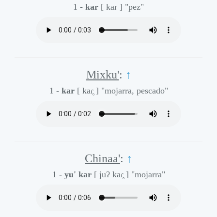
1 -
kar
[ kaɾ ]
"pez"
Mixku'
:
↑
1 -
kar
[ kaɾ̥ ]
"mojarra, pescado"
Chinaa'
:
↑
1 -
yu' kar
[ juʔ kaɾ̥ ]
"mojarra"