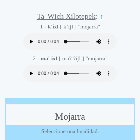
Ta' Wich Xilotepek
:
↑
1 -
k'ixl
[ k’iʃl ]
"mojarra"
2 -
ma' ixl
[ maʔ ʔiʃl ]
"mojarra"
Mojarra
Seleccione una localidad.