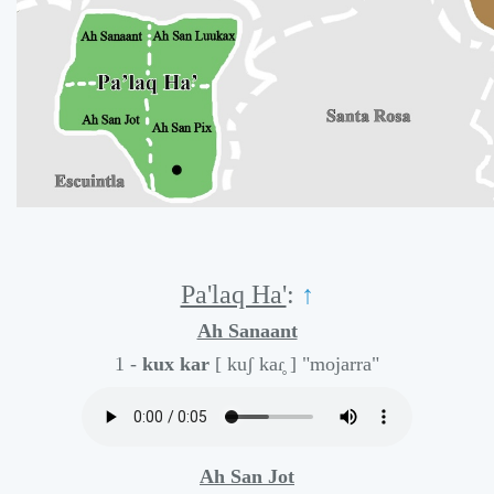
Pa'laq Ha'
:
↑
Ah Sanaant
1 -
kux kar
[ kuʃ kaɾ̥ ]
"mojarra"
Ah San Jot