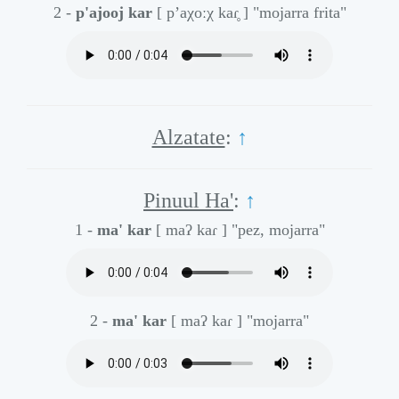
2 -
p'ajooj kar
[ p’aχoːχ kaɾ̥ ]
"mojarra frita"
Alzatate
:
↑
Pinuul Ha'
:
↑
1 -
ma' kar
[ maʔ kaɾ ]
"pez, mojarra"
2 -
ma' kar
[ maʔ kaɾ ]
"mojarra"