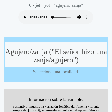
6 -
jol
[ χol ]
"agujero, zanja"
Agujero/zanja ("El señor hizo una
zanja/agujero")
Seleccione una localidad.
Información sobre la variable:
Sustantivo: muestra la variación fonética del fonema vibrante
simple /l/: [l] vs [ɬ], el ensordecimiento se refleja en Palín en