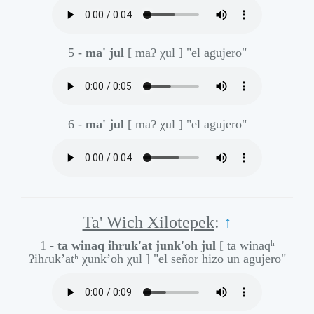
5 -
ma' jul
[ maʔ χul ]
"el agujero"
6 -
ma' jul
[ maʔ χul ]
"el agujero"
Ta' Wich Xilotepek
:
↑
1 -
ta winaq ihruk'at junk'oh jul
[ ta winaqʰ
ʔihɾuk’atʰ χunk’oh χul ]
"el señor hizo un agujero"