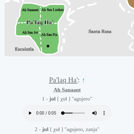
Pa'laq Ha'
:
↑
Ah Sanaant
1 -
jul
[ χuɬ ]
"agujero"
2 -
jul
[ χuɬ ]
"agujero, zanja"