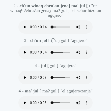
2 -
ch'un winaq ehru'an jenaj ma' jul
[ t͡ʃ’un
winaqʰ ʔehɾuʔan χenaχ maʔ χul ]
"el señor hizo un
agujero"
3 -
ch'un jol
[ t͡ʃ’uŋ χol ]
"agujero"
4 -
jul
[ χul ]
"agujero"
4 -
ma' jul
[ maʔ χul ]
"el agujero/zanja"