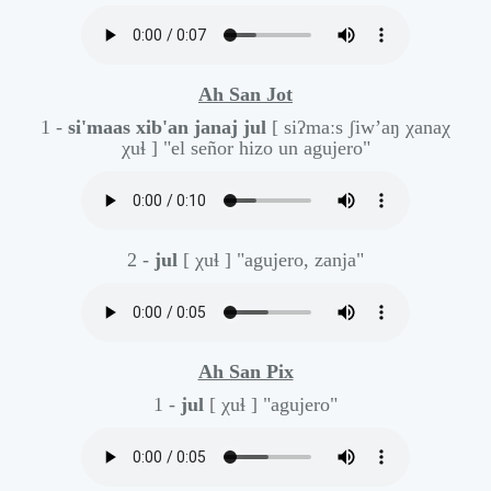
Ah San Jot
1 -
si'maas xib'an janaj jul
[ siʔmaːs ʃiw’aŋ χanaχ
χuɬ ]
"el señor hizo un agujero"
2 -
jul
[ χuɬ ]
"agujero, zanja"
Ah San Pix
1 -
jul
[ χuɬ ]
"agujero"