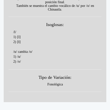
posición final.
También se muestra el cambio vocálico de /u/ por /o/ en
Chinautla.
Isoglosas:
/l/
1) [l]
2) [ɬ]
/u/ cambia /o/
1) /u/
2) /o/
Tipo de Variación:
Fonológica