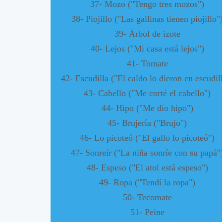
37- Mozo ("Tengo tres mozos")
38- Piojillo ("Las gallinas tienen piojillo"
39- Árbol de izote
40- Lejos ("Mi casa está lejos")
41- Tomate
42- Escudilla ("El caldo lo dieron en escudil
43- Cabello ("Me corté el cabello")
44- Hipo ("Me dio hipo")
45- Brujería ("Brujo")
46- Lo picoteó ("El gallo lo picoteó")
47- Sonreír ("La niña sonríe con su papá"
48- Espeso ("El atol está espeso")
49- Ropa ("Tendí la ropa")
50- Tecomate
51- Peine