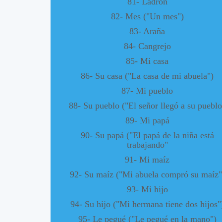
81- Ladrón
82- Mes ("Un mes")
83- Araña
84- Cangrejo
85- Mi casa
86- Su casa ("La casa de mi abuela")
87- Mi pueblo
88- Su pueblo ("El señor llegó a su pueblo
89- Mi papá
90- Su papá ("El papá de la niña está
trabajando"
91- Mi maíz
92- Su maíz ("Mi abuela compró su maíz"
93- Mi hijo
94- Su hijo ("Mi hermana tiene dos hijos"
95- Le pegué ("Le pegué en la mano")