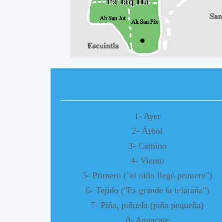
A
A
1- Ayer
2- Árbol
3- Camino
4- Viento
5- Primero ("el niño llegó primero")
6- Tejido ("Es grande la telaraña")
7- Piña, piñuela (piña pequeña)
8- Aguacate