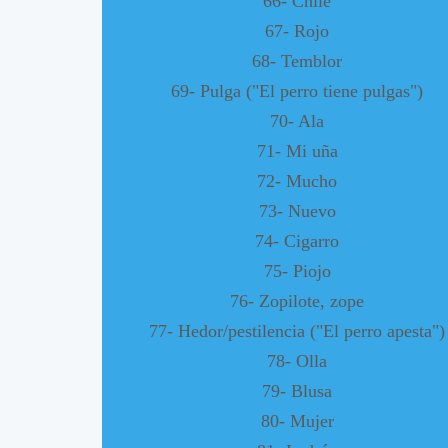
66- Chile
67- Rojo
68- Temblor
69- Pulga ("El perro tiene pulgas")
70- Ala
71- Mi uña
72- Mucho
73- Nuevo
74- Cigarro
75- Piojo
76- Zopilote, zope
77- Hedor/pestilencia ("El perro apesta")
78- Olla
79- Blusa
80- Mujer