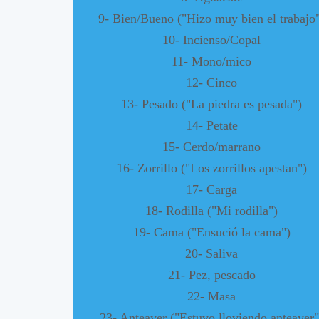
9- Bien/Bueno ("Hizo muy bien el trabajo
10- Incienso/Copal
11- Mono/mico
12- Cinco
13- Pesado ("La piedra es pesada")
14- Petate
15- Cerdo/marrano
16- Zorrillo ("Los zorrillos apestan")
17- Carga
18- Rodilla ("Mi rodilla")
19- Cama ("Ensució la cama")
20- Saliva
21- Pez, pescado
22- Masa
23- Anteayer ("Estuvo lloviendo anteayer"