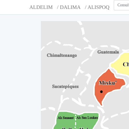
Consul
ALDELIM
/ DALIMA
/ ALISPOQ
A
A
A
A