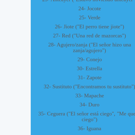
24- Jocote
25- Verde
26- Jiote ("El perro tiene jiote")
27- Red ("Una red de mazorcas")
28- Agujero/zanja ("El señor hizo una
zanja/agujero")
29- Conejo
30- Estrella
31- Zapote
32- Sustituto ("Encontramos tu sustituto"
33- Mapache
34- Duro
35- Ceguera ("El señor está ciego", "Me qu
ciego")
36- Iguana