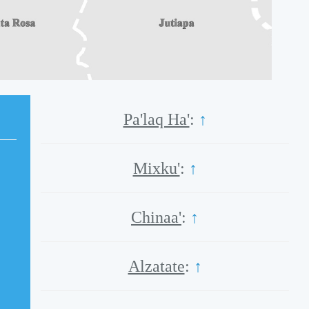
Pa'laq Ha'
:
↑
Mixku'
:
↑
Chinaa'
:
↑
Alzatate
:
↑