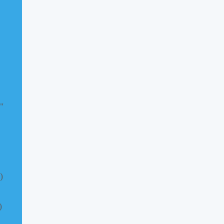
"
)
)