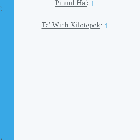
Pinuul Ha'
:
↑
")
Ta' Wich Xilotepek
:
↑
)