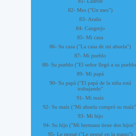
81- Ladrón
82- Mes ("Un mes")
83- Araña
84- Cangrejo
85- Mi casa
86- Su casa ("La casa de mi abuela")
87- Mi pueblo
88- Su pueblo ("El señor llegó a su pueblo
89- Mi papá
90- Su papá ("El papá de la niña está
trabajando"
91- Mi maíz
92- Su maíz ("Mi abuela compró su maíz"
93- Mi hijo
94- Su hijo ("Mi hermana tiene dos hijos"
95- Le pegué ("Le pegué en la mano")