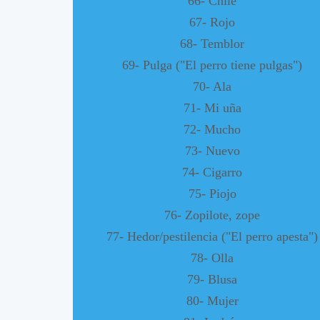
66- Chile
67- Rojo
68- Temblor
69- Pulga ("El perro tiene pulgas")
70- Ala
71- Mi uña
72- Mucho
73- Nuevo
74- Cigarro
75- Piojo
76- Zopilote, zope
77- Hedor/pestilencia ("El perro apesta")
78- Olla
79- Blusa
80- Mujer