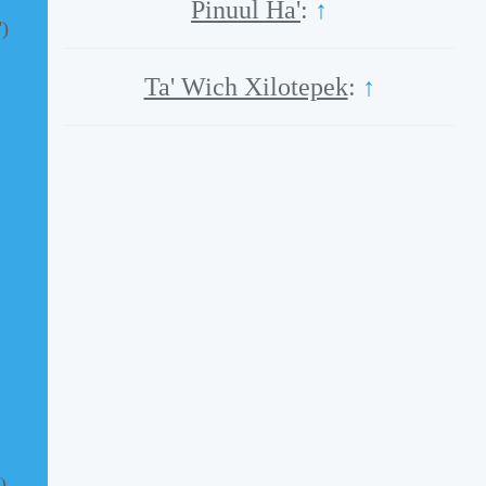
Pinuul Ha'
:
↑
")
Ta' Wich Xilotepek
:
↑
)