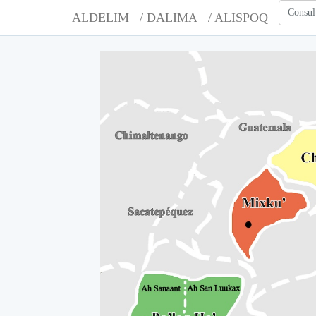
Consul
ALDELIM
/ DALIMA
/ ALISPOQ
A
A
A
A