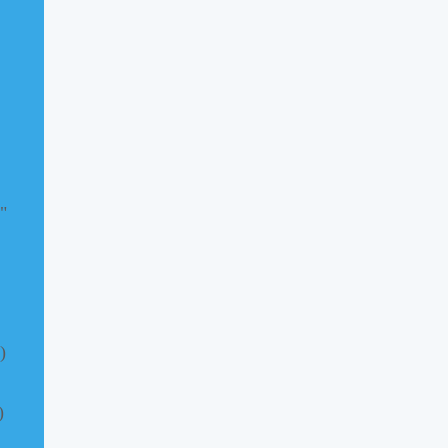
"
)
)