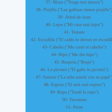
37- Mozo ("Tengo tres mozos")
38- Piojillo ("Las gallinas tienen piojillo"
39- Árbol de izote
40- Lejos ("Mi casa está lejos")
41- Tomate
42- Escudilla ("El caldo lo dieron en escudil
43- Cabello ("Me corté el cabello")
44- Hipo ("Me dio hipo")
45- Brujería ("Brujo")
46- Lo picoteó ("El gallo lo picoteó")
47- Sonreír ("La niña sonríe con su papá"
48- Espeso ("El atol está espeso")
49- Ropa ("Tendí la ropa")
50- Tecomate
51- Peine