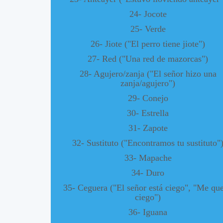
24- Jocote
25- Verde
26- Jiote ("El perro tiene jiote")
27- Red ("Una red de mazorcas")
28- Agujero/zanja ("El señor hizo una
zanja/agujero")
29- Conejo
30- Estrella
31- Zapote
32- Sustituto ("Encontramos tu sustituto"
33- Mapache
34- Duro
35- Ceguera ("El señor está ciego", "Me qu
ciego")
36- Iguana