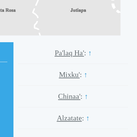
Pa'laq Ha'
:
↑
Mixku'
:
↑
Chinaa'
:
↑
Alzatate
:
↑