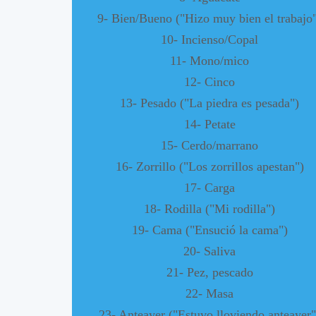
9- Bien/Bueno ("Hizo muy bien el trabajo
10- Incienso/Copal
11- Mono/mico
12- Cinco
13- Pesado ("La piedra es pesada")
14- Petate
15- Cerdo/marrano
16- Zorrillo ("Los zorrillos apestan")
17- Carga
18- Rodilla ("Mi rodilla")
19- Cama ("Ensució la cama")
20- Saliva
21- Pez, pescado
22- Masa
23- Anteayer ("Estuvo lloviendo anteayer"