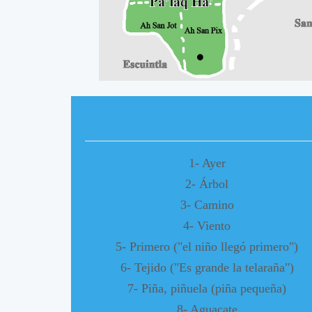
A
A
1- Ayer
2- Árbol
3- Camino
4- Viento
5- Primero ("el niño llegó primero")
6- Tejido ("Es grande la telaraña")
7- Piña, piñuela (piña pequeña)
8- Aguacate