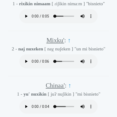
1 -
rixikin nimaam
[ ɾiʃikin nimaːm ]
"bisnieto"
Mixku'
:
↑
2 -
naj nuxeken
[ naχ nuʃeken ]
"un mi bisnieto"
Chinaa'
:
↑
1 -
yu' nuxikin
[ juʔ nuʃikin ]
"mi bisnieto"