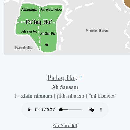
Pa'laq Ha'
:
↑
Ah Sanaant
1 -
xikin nimaam
[ ʃikin nimaːm ]
"mi bisnieto"
Ah San Jot