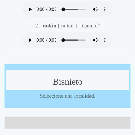
2 -
nukin
[ nukin ]
"bisnieto"
Bisnieto
Seleccione una localidad.