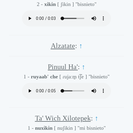
2 -
xikin
[ ʃikin ]
"bisnieto"
Alzatate
:
↑
Pinuul Ha'
:
↑
1 -
ruyaab' che
[ ɾujaːm̰ t͡ʃe ]
"bisnieto"
Ta' Wich Xilotepek
:
↑
1 -
nuxikin
[ nuʃikin ]
"mi bisnieto"